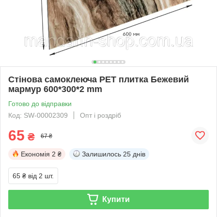
Стінова самоклеюча РЕТ плитка Бежевий
мармур 600*300*2 mm
Готово до відправки
Код: SW-00002309
Опт і роздріб
65
₴
67 ₴
Економія
2 ₴
Залишилось
25 днів
65 ₴
від 2 шт.
Купити