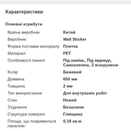
Характеристики
Основні атрибути
Країна виробник
Китай
Виробник
Wall Sticker
Форма поставки матеріалу
Плитка
Матеріал
PET
Особливості панелі
Під камінь, Під мармур,
Самоклеюча, З візерунком
Колір
Бежевий
Довжина
600 мм
Товщина
2 мм
Тип використання
Для внутрішніх робіт
Стан
Новий
З'єднання
Безшовне
Структура поверхні
Глянцева
Площа, що покривається
0.18 кв.м
панеллю