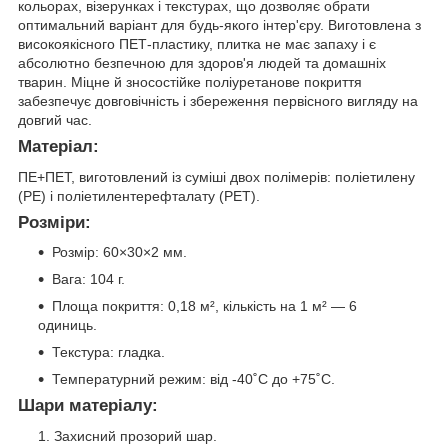
кольорах, візерунках і текстурах, що дозволяє обрати
оптимальний варіант для будь-якого інтер'єру. Виготовлена з
високоякісного ПЕТ-пластику, плитка не має запаху і є
абсолютно безпечною для здоров'я людей та домашніх
тварин. Міцне й зносостійке поліуретанове покриття
забезпечує довговічність і збереження первісного вигляду на
довгий час.
Матеріал:
ПЕ+ПЕТ, виготовлений із суміші двох полімерів: поліетилену
(PE) і поліетилентерефталату (PET).
Розміри:
Розмір: 60×30×2 мм.
Вага: 104 г.
Площа покриття: 0,18 м², кількість на 1 м² — 6
одиниць.
Текстура: гладка.
Температурний режим: від -40˚С до +75˚С.
Шари матеріалу:
Захисний прозорий шар.