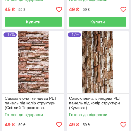
45
49
₴
₴
55 ₴
59 ₴
Купити
Купити
–17%
–17%
Самоклеюча глянцева РЕТ
Самоклеюча глянцева РЕТ
панель під колір структури
панель під колір структури
(Світлий Теракотово-
(Кумкват)
червоний) 600*300*2,5мм
Готово до відправки
Готово до відправки
49
49
₴
₴
59 ₴
59 ₴