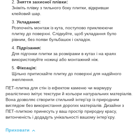
Зняття захисної плівки:
Зніміть плівку з тильного боку плитки, відкривши
клейовий шар.
Укладання:
Розпочніть монтаж із кута, поступово приклеюючи
плитку до поверхні. Слідкуйте, щоб укладання було
рівним, без появи бульбашок і складок.
Підрізання:
Для підгонки плитки за розмірами в кутах і на краях
використовуйте ножиці або монтажний ніж.
Фіксація:
Щільно притискайте плитку до поверхні для надійного
зчеплення.
ПЕТ-плитка для стін із ефектом каменю чи мармуру
реалістично імітує текстури й кольори натуральних матеріалів.
Вона дозволяє створити стильний інтер'єр із природним
виглядом без використання дорогих матеріалів. Дизайни з
ПЕТ-плиткою принесуть у ваш простір природну красу,
витонченість і додадуть унікальності вашому інтер’єру.
Приховати