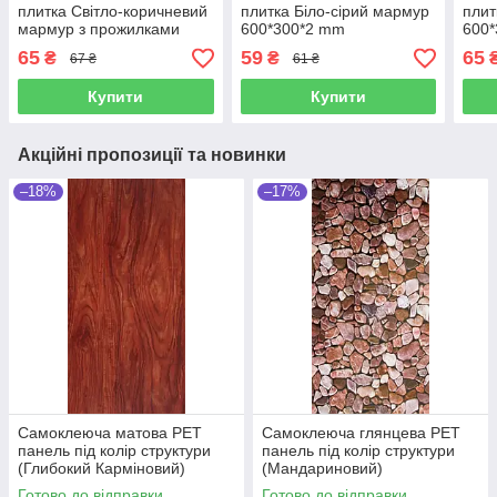
плитка Світло-коричневий
плитка Біло-сірий мармур
плит
мармур з прожилками
600*300*2 mm
600
600*300*2 mm
65
59
65
₴
₴
67 ₴
61 ₴
Купити
Купити
Акційні пропозиції та новинки
–18%
–17%
Самоклеюча матова РЕТ
Самоклеюча глянцева РЕТ
панель під колір структури
панель під колір структури
(Глибокий Карміновий)
(Мандариновий)
600х300х2,5мм
Готово до відправки
Готово до відправки