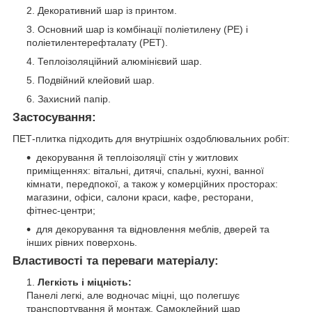
Декоративний шар із принтом.
Основний шар із комбінації поліетилену (PE) і
поліетилентерефталату (PET).
Теплоізоляційний алюмінієвий шар.
Подвійний клейовий шар.
Захисний папір.
Застосування:
ПЕТ-плитка підходить для внутрішніх оздоблювальних робіт:
декорування й теплоізоляції стін у житлових
приміщеннях: вітальні, дитячі, спальні, кухні, ванної
кімнати, передпокої, а також у комерційних просторах:
магазини, офіси, салони краси, кафе, ресторани,
фітнес-центри;
для декорування та відновлення меблів, дверей та
інших рівних поверхонь.
Властивості та переваги матеріалу:
Легкість і міцність:
Панелі легкі, але водночас міцні, що полегшує
транспортування й монтаж. Самоклейний шар