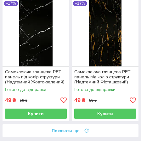
–17%
–17%
Самоклеюча глянцева РЕТ
Самоклеюча глянцева РЕТ
панель під колір структури
панель під колір структури
(Надтемний Жовто-зелений)
(Надтемний Фісташковий)
600*300*2,5мм
600*300*2,5мм
Готово до відправки
Готово до відправки
49
49
₴
₴
59 ₴
59 ₴
Купити
Купити
Показати ще