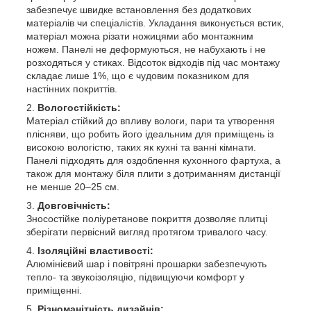
забезпечує швидке встановлення без додаткових
матеріалів чи спеціалістів. Укладання виконується встик,
матеріал можна різати ножицями або монтажним
ножем. Панелі не деформуються, не набухають і не
розходяться у стиках. Відсоток відходів під час монтажу
складає лише 1%, що є чудовим показником для
настінних покриттів.
Вологостійкість:
Матеріал стійкий до впливу вологи, пари та утворення
плісняви, що робить його ідеальним для приміщень із
високою вологістю, таких як кухні та ванні кімнати.
Панелі підходять для оздоблення кухонного фартуха, а
також для монтажу біля плити з дотриманням дистанції
не менше 20–25 см.
Довговічність:
Зносостійке поліуретанове покриття дозволяє плитці
зберігати первісний вигляд протягом тривалого часу.
Ізоляційні властивості:
Алюмінієвий шар і повітряні прошарки забезпечують
тепло- та звукоізоляцію, підвищуючи комфорт у
приміщенні.
Різноманітність дизайнів: