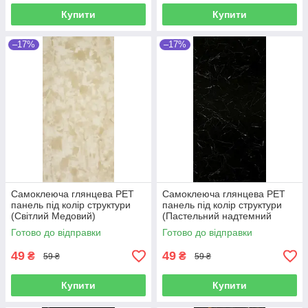
Купити
Купити
–17%
–17%
Самоклеюча глянцева РЕТ
Самоклеюча глянцева РЕТ
панель під колір структури
панель під колір структури
(Світлий Медовий)
(Пастельний надтемний
600*300*2,5мм
Лимонно-зелений)
Готово до відправки
Готово до відправки
600*300*2,5мм
49
49
₴
₴
59 ₴
59 ₴
Купити
Купити