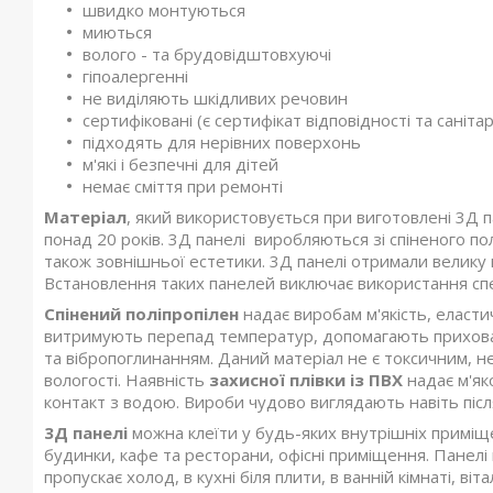
швидко монтуються
миються
волого - та брудовідштовхуючі
гіпоалергенні
не виділяють шкідливих речовин
сертифіковані (є сертифікат відповідності та саніта
підходять для нерівних поверхонь
м'які і безпечні для дітей
немає сміття при ремонті
Матеріал
, який використовується при виготовлені 3Д 
понад 20 років. 3Д панелі виробляються зі спіненого пол
також зовнішньої естетики. 3Д панелі отримали велику п
Встановлення таких панелей виключає використання спе
Спінений поліпропілен
надає виробам м'якість, еластич
витримують перепад температур, допомагають прихова
та вібропоглинанням. Даний матеріал не є токсичним, н
вологості. Наявність
захисної плівки із ПВХ
надає м'як
контакт з водою. Вироби чудово виглядають навіть післ
3Д панелі
можна клеїти у будь-яких внутрішніх приміщ
будинки, кафе та ресторани, офісні приміщення. Панелі 
пропускає холод, в кухні біля плити, в ванній кімнаті, віт