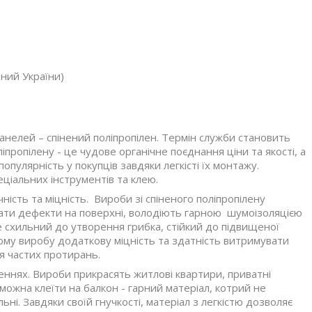
рний України)
панелей
– спінений поліпропілен. Термін служби становить
іпропілену - це чудове органічне поєднання ціни та якості, а
опулярність у покупців завдяки легкісті їх монтажу.
ціальних інструментів та клею.
ність та міцність. Вироби зі спіненого поліпропілену
ти дефекти на поверхні, володіють гарною шумоізоляцією
е схильний до утворення грибка, стійкий до підвищеної
ому виробу додаткову міцність та здатність витримувати
я частих протирань.
еннях. Вироби прикрасять житлові квартири, приватні
можна клеїти на балкон - гарний матеріал, котрий не
альні. Завдяки своїй гнучкості, матеріал з легкістю дозволяє