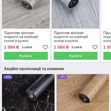
Підлогове вінілове
Підлогове вінілове
Підл
покриття на клейовій
покриття на клейовій
покр
основі в рулоні
основі в рулоні
осно
3000*600*1,5мм SW-
3000*600*1,5мм SW-
3000
1 084
1 084
1 0
₴
₴
1 134 ₴
1 134 ₴
00001817
00001816
000
Купити
Купити
Акційні пропозиції та новинки
–6%
–4%