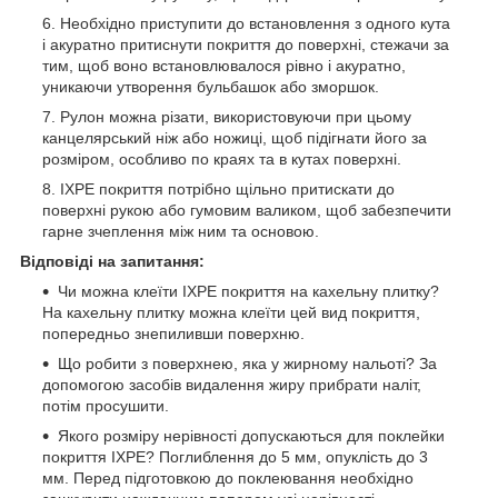
Необхідно приступити до встановлення з одного кута
і акуратно притиснути покриття до поверхні, стежачи за
тим, щоб воно встановлювалося рівно і акуратно,
уникаючи утворення бульбашок або зморшок.
Рулон можна різати, використовуючи при цьому
канцелярський ніж або ножиці, щоб підігнати його за
розміром, особливо по краях та в кутах поверхні.
IXPE покриття потрібно щільно притискати до
поверхні рукою або гумовим валиком, щоб забезпечити
гарне зчеплення між ним та основою.
Відповіді на запитання:
Чи можна клеїти IXPE покриття на кахельну плитку?
На кахельну плитку можна клеїти цей вид покриття,
попередньо знепиливши поверхню.
Що робити з поверхнею, яка у жирному нальоті? За
допомогою засобів видалення жиру прибрати наліт,
потім просушити.
Якого розміру нерівності допускаються для поклейки
покриття IXPE? Поглиблення до 5 мм, опуклість до 3
мм. Перед підготовкою до поклеювання необхідно