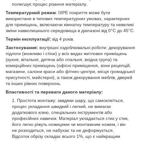
полегшує процес різання матеріалу.
Температурний режим
: IXPE покриття може бути
використане в типових температурних умовах, характерних
для приміщень, включаючи кімнатну температуру та невеликі
зміни навколишнього середовища в діапазоні від 0°C до 45°C.
Термін експлуатації:
від 4 років.
Застосування:
внутрішні оздоблювальні роботи: декорування
підлоги (можливо і стіни) у всіх видах житлових приміщень
(кухня, вітальня, дитяча або спальня, вхідна група) та
комерційних приміщень (офісні приміщення, зони рецепцій,
магазини, салони краси або фітнес-центри, місця громадської
присутності, майстерні), а також декорування меблів, дверей
та інших рівних поверхонь.
Властивості та переваги даного матеріалу:
Простота монтажу: завдяки шару, що самоклеїться,
процес укладання швидкий і легкий, не вимагає
додаткового клею, спеціальних інструментів або
професійних навичок. Матеріал укладається стик у стик,
його легко ріжуть ножицями чи монтажним ножем, і він
не розходиться, не набухає та не деформується.
Відсоток обрізу складає всього 1%, що є найкращим