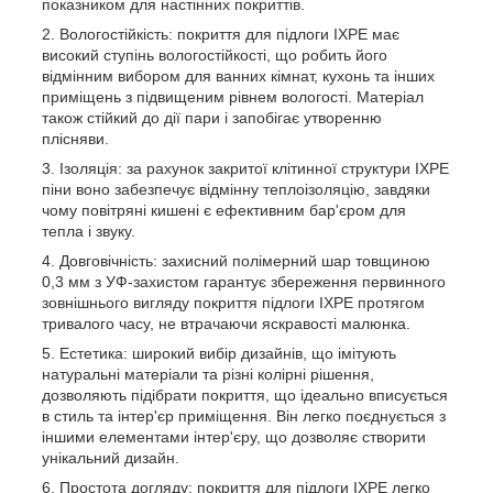
показником для настінних покриттів.
Вологостійкість: покриття для підлоги IXPE має
високий ступінь вологостійкості, що робить його
відмінним вибором для ванних кімнат, кухонь та інших
приміщень з підвищеним рівнем вологості. Матеріал
також стійкий до дії пари і запобігає утворенню
плісняви.
Ізоляція: за рахунок закритої клітинної структури IXPE
піни воно забезпечує відмінну теплоізоляцію, завдяки
чому повітряні кишені є ефективним бар'єром для
тепла і звуку.
Довговічність: захисний полімерний шар товщиною
0,3 мм з УФ-захистом гарантує збереження первинного
зовнішнього вигляду покриття підлоги IXPE протягом
тривалого часу, не втрачаючи яскравості малюнка.
Естетика: широкий вибір дизайнів, що імітують
натуральні матеріали та різні колірні рішення,
дозволяють підібрати покриття, що ідеально вписується
в стиль та інтер'єр приміщення. Він легко поєднується з
іншими елементами інтер'єру, що дозволяє створити
унікальний дизайн.
Простота догляду: покриття для підлоги IXPE легко