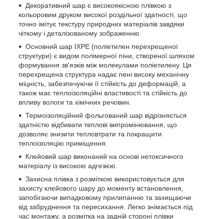
Декоративний шар є високоякісною плівкою з
кольоровим друком високої роздільної здатності, що
точно імітує текстуру природних матеріалів завдяки
чіткому і деталізованому зображенню.
Основний шар IXPE (поліетилен перехрещеної
структури) є видом полімерної піни, створеної шляхом
формування зв'язків між молекулами поліетилену. Ця
перехрещена структура надає пені високу механічну
міцність, забезпечуючи її стійкість до деформацій, а
також має теплоізоляційні властивості та стійкість до
впливу вологи та хімічних речовин.
Термоізоляційний фольгований шар відрізняється
здатністю відбивати теплові випромінювання, що
дозволяє знизити тепловтрати та покращити
теплоізоляцію приміщення.
Клейовий шар виконаний на основі нетоксичного
матеріалу із високою адгезією.
Захисна плівка з розміткою використовується для
захисту клейового шару до моменту встановлення,
запобігаючи випадковому прилипанню та захищаючи
від забруднення та пересихання. Легко знімається під
час монтажу, а розмітка на задній стороні плівки