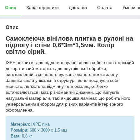
Опис
Характеристики
Доставка
Оплата
Умови п
Опис
Самоклеюча вінілова плитка в рулоні на
підлогу і стіни 0,6*3m*1,5мм. Колір
світло сірий.
IXPE покриття для підлоги в рулоні являє собою новаторський
декоративний матеріал для внутрішньої обробки,
виготовлений з спіненого вулканізованого поліетилену.
Завдяки своїй унікальній структурі, воно поєднує в собі
міцність, легкість та відмінну теплоізоляцію. Легко
встановлюється, має різноманітні дизайни, що імітують
натуральні матеріали, такі як дошка ламінат, що робить його
універсальним вибором для різних варіантів інтер'єрного
оформлення.
Матеріал:
IXPE піна
Розміри:
600 х 3000 х 1,5 мм
Вага:
0,8 кг