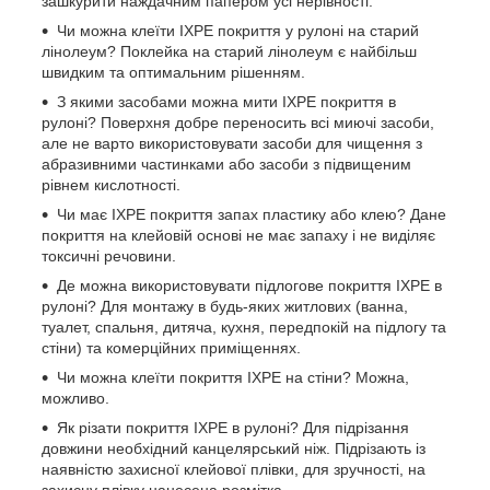
зашкурити наждачним папером усі нерівності.
Чи можна клеїти IXPE покриття у рулоні на старий
лінолеум? Поклейка на старий лінолеум є найбільш
швидким та оптимальним рішенням.
З якими засобами можна мити IXPE покриття в
рулоні? Поверхня добре переносить всі миючі засоби,
але не варто використовувати засоби для чищення з
абразивними частинками або засоби з підвищеним
рівнем кислотності.
Чи має IXPE покриття запах пластику або клею? Дане
покриття на клейовій основі не має запаху і не виділяє
токсичні речовини.
Де можна використовувати підлогове покриття IXPE в
рулоні? Для монтажу в будь-яких житлових (ванна,
туалет, спальня, дитяча, кухня, передпокій на підлогу та
стіни) та комерційних приміщеннях.
Чи можна клеїти покриття IXPE на стіни? Можна,
можливо.
Як різати покриття IXPE в рулоні? Для підрізання
довжини необхідний канцелярський ніж. Підрізають із
наявністю захисної клейової плівки, для зручності, на
захисну плівку нанесена розмітка.