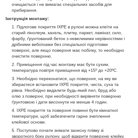
очищається і не вимагає спеціальних засобів для
прибирання.
Інструкція монтажу:
Підлогове покриття IXPE в рулоні можна клеїти на
старий лінолеум, кахель, плитку, паркет, ламінат, скло,
фарбу, ґрунтований бетон з невеликими нерівностями і
дрібними вибоїнами без спеціальної підготовки
поверхні, але якщо поверхня має побілку, то необхідно
очистити поверхню.
Приміщення під час монтажу має бути сухим,
температура повітря приміщення від +15º до +20ºС.
Необхідно переконатися, що поверхня, на яку ви
збираєтеся встановити IXPE покриття, чиста, суха та
рівна. Необхідно видалити будь-який пил, бруд або
олію з поверхні, при необхідності вирівняти поверхню
ґрунтовкою і дати висохнути не менше 4 годин.
IXPE покриття та поверхня повинні бути кімнатної
температури, щоб забезпечити гарне зчеплення
клейової основи.
Поступово почати знімати захисну плівку зі
зворотного боку рулону, щоб відкрити поверхню клейку.