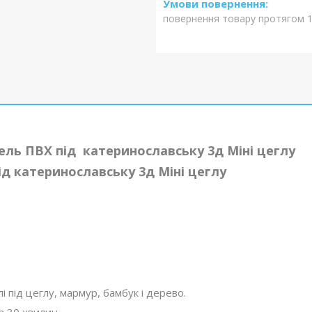
повернення товару протягом 1
ль ПВХ під катеринославську 3д Міні цеглу
ід катеринославську 3д Міні цеглу
і під цеглу, мармур, бамбук і дерево.