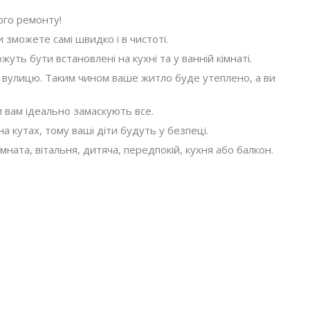
ого ремонту!
 зможете самі швидко і в чистоті.
уть бути встановлені на кухні та у ванній кімнаті.
 вулицю. Таким чином ваше житло буде утеплено, а ви
ки вам ідеально замаскують все.
на кутах, тому ваші діти будуть у безпеці.
мната, вітальня, дитяча, передпокій, кухня або балкон.