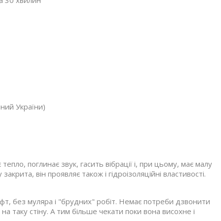
а 30 хвилин
рний України)
тепло, поглинає звук, гасить вібрації і, при цьому, має малу
закрита, він проявляє також і гідроізоляційні властивості.
лофт, без муляра і "брудних" робіт. Немає потреби дзвонити
 на таку стіну. А тим більше чекати поки вона висохне і