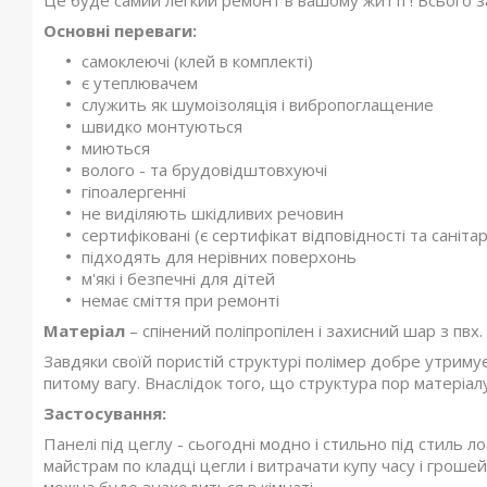
Це буде самий легкий ремонт в вашому житті ! Всього з
Основні переваги:
самоклеючі (клей в комплекті)
є утеплювачем
служить як шумоізоляція і вибропоглащение
швидко монтуються
миються
волого - та брудовідштовхуючі
гіпоалергенні
не виділяють шкідливих речовин
сертифіковані (є сертифікат відповідності та саніта
підходять для нерівних поверхонь
м'які і безпечні для дітей
немає сміття при ремонті
Матеріал
– спінений поліпропілен і захисний шар з пвх.
Завдяки своїй пористій структурі полімер добре утримує 
питому вагу. Внаслідок того, що структура пор матеріалу 
Застосування:
Панелі під цеглу - сьогодні модно і стильно під стиль 
майстрам по кладці цегли і витрачати купу часу і грошей