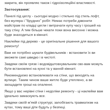
закрита, він проявляє також і гідроізоляційні властивості.
Застосування:
Панелі під цеглу - сьогодні модно і стильно під стиль лофт,
без муляра і "брудних" робіт. Немає потреби дзвонити
майстрам по кладці цегли і витрачати купу часу і грошей на
таку стіну. А тим більше чекати поки вона висохне і можна
буде знаходиться в кімнаті.
Наклейки під дерево - це оригінальне рішення для вашого
ремонту!
Вам не потрібно шукати будівельників - встановити їх ви
зможете самі швидко і в чистоті.
Завдяки своїм грязе і водовідштовхувальним сво-вам можуть
бути встановлені на кухні та у ванній кімнаті.
Рекомендуємо встановлювати на стіни, що виходять на
вулицю. Таким чином ваше житло буде утеплено, а ви
заощадите гроші на опаленні.
Якщо у вас нерівні стіни і недоліки ремонту - ці наклейки вам
ідеально замаскують все.
Завдяки своїй м'якій структурі, запобігають травматизм на
кутах, тому ваші діти будуть у безпеці.