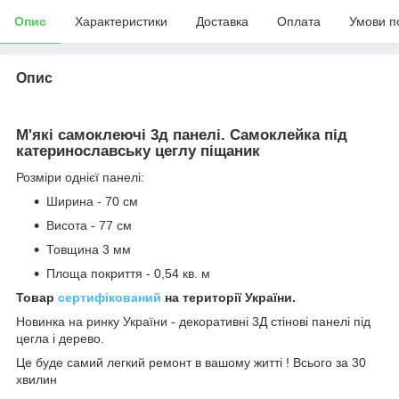
Опис
Характеристики
Доставка
Оплата
Умови п
Опис
М'які самоклеючі 3д панелі. Самоклейка під
катеринославську цеглу піщаник
Розміри однієї панелі:
Ширина - 70 см
Висота - 77 см
Товщина 3 мм
Площа покриття - 0,54 кв. м
Товар
сертифікований
на території України.
Новинка на ринку України - декоративні 3Д стінові панелі під
цегла і дерево.
Це буде самий легкий ремонт в вашому житті ! Всього за 30
хвилин