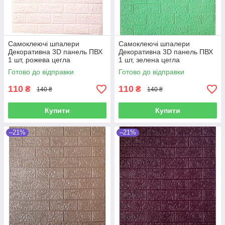
Самоклеючі шпалери
Самоклеючі шпалери
Декоративна 3D панель ПВХ
Декоративна 3D панель ПВХ
1 шт, рожева цегла
1 шт, зелена цегла
700х770х4мм
700х770х4мм
Готово до відправки
Готово до відправки
110
110
₴
₴
140 ₴
140 ₴
Купити
Купити
–21%
–21%