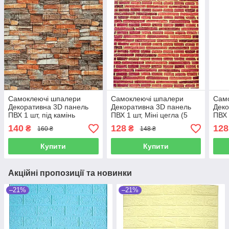
Самоклеючі шпалери
Самоклеючі шпалери
Сам
Декоративна 3D панель
Декоративна 3D панель
Деко
ПВХ 1 шт, під камінь
ПВХ 1 шт, Міні цегла (5
ПВХ 
Червоний піщаник
мм)
мар
140
128
128
₴
₴
160 ₴
148 ₴
Купити
Купити
Акційні пропозиції та новинки
–21%
–21%