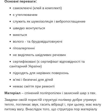
Основні переваги:
самоклеючі (клей в комплекті)
є утеплювачем
служить як шумоізоляція і вибропоглащение
швидко монтуються
миються
волого - та брудовідштовхуючі
гіпоалергенні
не виділяють шкідливих речовин
сертифіковані (є сертифікат відповідності та
санітарний України)
підходять для нерівних поверхонь
м'які і безпечні для дітей
немає сміття при ремонті
Матеріал
– спінений поліпропілен і захисний шар з пвх.
Завдяки своїй пористій структурі полімер добре утримує
тепло, поглинає звук, гасить вібрації і, при цьому, має малу
питому вагу. Внаслідок того, що структура пор матеріалу