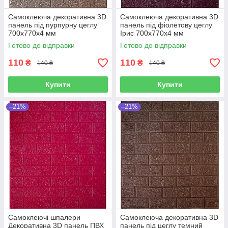
Самоклеюча декоративна 3D
Самоклеюча декоративна 3D
панель під пурпурну цеглу
панель під фіолетову цеглу
700x770x4 мм
Ірис 700x770x4 мм
Готово до відправки
Готово до відправки
110
110
₴
₴
140 ₴
140 ₴
Купити
Купити
–21%
–21%
Самоклеючі шпалери
Самоклеюча декоративна 3D
Декоративна 3D панель ПВХ
панель під цеглу темний