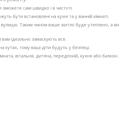
 зможете самі швидко і в чистоті.
уть бути встановлені на кухні та у ванній кімнаті.
 вулицю. Таким чином ваше житло буде утеплено, а ви
ки вам ідеально замаскують все.
на кутах, тому ваші діти будуть у безпеці.
мната, вітальня, дитяча, передпокій, кухня або балкон.