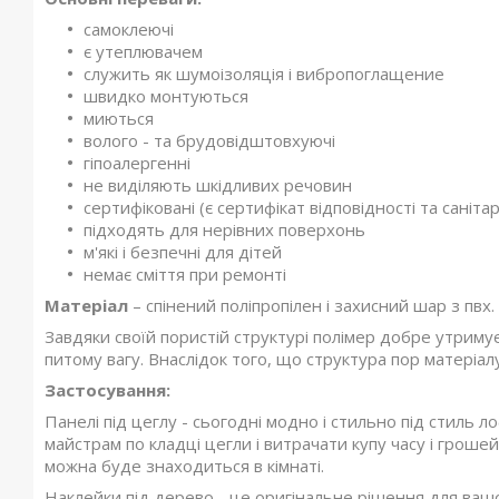
самоклеючі
є утеплювачем
служить як шумоізоляція і вибропоглащение
швидко монтуються
миються
волого - та брудовідштовхуючі
гіпоалергенні
не виділяють шкідливих речовин
сертифіковані (є сертифікат відповідності та саніта
підходять для нерівних поверхонь
м'які і безпечні для дітей
немає сміття при ремонті
Матеріал
– спінений поліпропілен і захисний шар з пвх.
Завдяки своїй пористій структурі полімер добре утримує 
питому вагу. Внаслідок того, що структура пор матеріалу 
Застосування:
Панелі під цеглу - сьогодні модно і стильно під стиль 
майстрам по кладці цегли і витрачати купу часу і грошей
можна буде знаходиться в кімнаті.
Наклейки під дерево - це оригінальне рішення для ваш