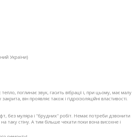
рний України)
тепло, поглинає звук, гасить вібрації і, при цьому, має малу
закрита, він проявляє також і гідроізоляційні властивості.
лофт, без муляра і "брудних" робіт. Немає потреби дзвонити
 на таку стіну. А тим більше чекати поки вона висохне і
ого ремонту!