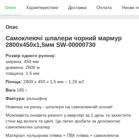
Опис
Характеристики
Доставка
Оплата
Умови п
Опис
Самоклеючі шпалери чорний мармур
2800х450х1,5мм SW-00000730
Розмір одного рулону:
ширина: 450 мм
довжина: 2800 м
товщина: 1.5 мм
Площа:
2800 х 450 х 1,5 мм – 1,26 м2
Вага
185 г
Фактура:
рельєфна
Новинка на ринку - шпалери на самоклеючій основі!
Можливість оновити ремонт у квартирі за 1 день та захистити
стіни від вологи та цвілі. Це легко зробити за допомогою
самоклеючих шпалер.
Матеріал: кольорова плівка + ПВХ плівка + самоклеюча