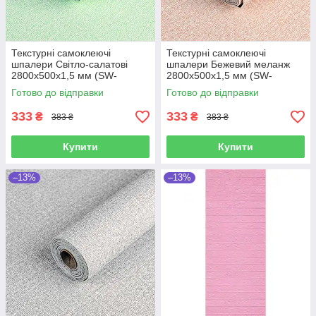
Текстурні самоклеючі
Текстурні самоклеючі
шпалери Світло-салатові
шпалери Бежевий меланж
2800х500х1,5 мм (SW-
2800х500х1,5 мм (SW-
00001159)
00002018
Готово до відправки
Готово до відправки
333
333
₴
₴
383 ₴
383 ₴
Купити
Купити
–13%
–13%