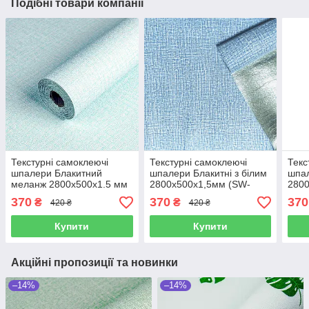
Подібні товари компанії
Текстурні самоклеючі
Текстурні самоклеючі
Текс
шпалери Блакитний
шпалери Блакитні з білим
шпа
меланж 2800х500х1.5 мм
2800х500х1,5мм (SW-
280
(SW-00001783)
00001326)
000
370
370
370
₴
₴
420 ₴
420 ₴
Купити
Купити
Акційні пропозиції та новинки
–14%
–14%