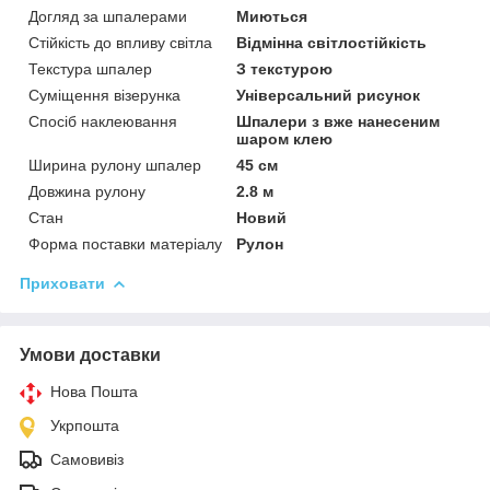
Догляд за шпалерами
Миються
Стійкість до впливу світла
Відмінна світлостійкість
Текстура шпалер
З текстурою
Суміщення візерунка
Універсальний рисунок
Спосіб наклеювання
Шпалери з вже нанесеним
шаром клею
Ширина рулону шпалер
45 см
Довжина рулону
2.8 м
Стан
Новий
Форма поставки матеріалу
Рулон
Приховати
Умови доставки
Нова Пошта
Укрпошта
Самовивіз