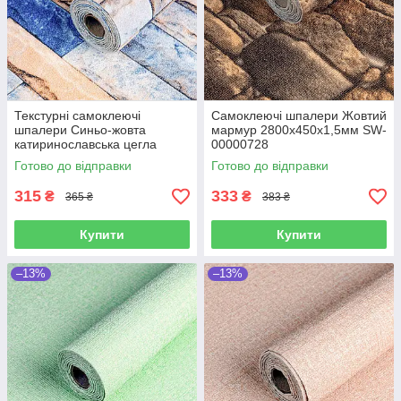
Текстурні самоклеючі
Самоклеючі шпалери Жовтий
шпалери Синьо-жовта
мармур 2800х450х1,5мм SW-
катиринославська цегла
00000728
2800х500х2мм (SW-
Готово до відправки
Готово до відправки
00001785)
315
333
₴
₴
365 ₴
383 ₴
Купити
Купити
–13%
–13%