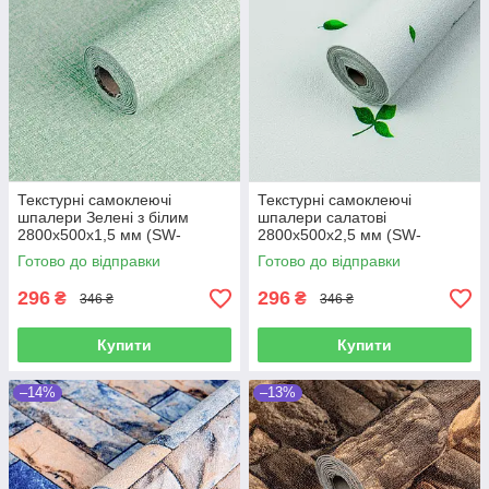
Текстурні самоклеючі
Текстурні самоклеючі
шпалери Зелені з білим
шпалери салатові
2800х500х1,5 мм (SW-
2800х500х2,5 мм (SW-
00002019)
00001945)
Готово до відправки
Готово до відправки
296
296
₴
₴
346 ₴
346 ₴
Купити
Купити
–14%
–13%