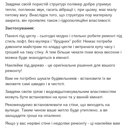
Завдяки своїй пористій структурі полімер добре утримує
тепло, поглинає звук, гасить вібрації і, при цьому, має малу
питому вагу. Внаслідок того, що структура пор матеріалу
закрита, він проявляє також і гідроізоляційні властивості.
Застосування:
Панелі під цеглу - сьогодні модно і стильно робити ремонт під
стиль лофт, без муляра і "брудних" робіт. Немає потреби
дзвонити майстрам по кладці цегли і витрачати купу часу і
грошей на таку стіну. А тим більше чекати поки вона висохне і
можна буде знаходиться в кімнаті.
Наклейки під дерево - це оригінальне рішення для вашого
ремонту!
Вам не потрібно шукати будівельників - встановити їх ви
зможете самі швидко і в чистоті.
Завдяки своїм грязе і водовідштовхувальним властивостям
можуть бути встановлені на кухні та у ванній кімнаті.
Рекомендуємо встановлювати на стіни, що виходять на
вулицю. Таким чином ваше житло буде утеплено, а ви
заощадите гроші на опаленні.
Якщо у вас нерівні стіни і недоліки ремонту - ці наклейки вам