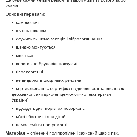
Це буде самий легкий ремонт в вашому житті ! Всього за 30
хвилин
Основні переваги:
самоклеючі
є утеплювачем
служить як шумоізоляція і вібропоглинання
швидко монтуються
миються
волого - та брудовідштовхуючі
гіпоалергенні
не виділяють шкідливих речовин
сертифіковані (є сертифікат відповідності та висновок
державної санітарно-епідеміологічної експертизи
України)
підходять для нерівних поверхонь
м'які і безпечні для дітей
немає сміття при ремонті
Матеріал
– спінений поліпропілен і захисний шар з пвх.