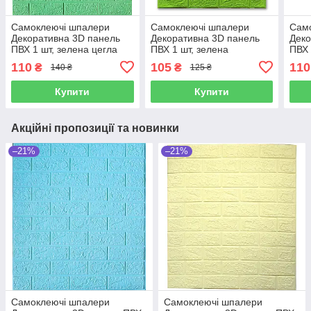
Самоклеючі шпалери
Самоклеючі шпалери
Сам
Декоративна 3D панель
Декоративна 3D панель
Деко
ПВХ 1 шт, зелена цегла
ПВХ 1 шт, зелена
ПВХ 
700х770х4мм
(салатова) цегла
700
110
105
110
₴
₴
140 ₴
125 ₴
700х770х5мм
Купити
Купити
Акційні пропозиції та новинки
–21%
–21%
Самоклеючі шпалери
Самоклеючі шпалери