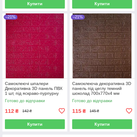
Купити
Купити
–21%
–21%
Самоклеючі шпалери
Самоклеюча декоративна 3D
Декоративна 3D панель ПВХ
панель під цеглу темний
1 шт, під яскраво-пурпурну
шоколад 700x770x4 мм
рівну цеглу 700x770x4 мм
Готово до відправки
Готово до відправки
112
115
₴
₴
142 ₴
145 ₴
Купити
Купити