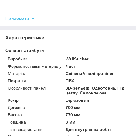
Приховати
Характеристики
Основні атрибути
Виробник
WallSticker
Форма поставки матеріалу
Лист
Матеріал
Спінений поліпропілен
Покриття
ПВХ
Особливості панелі
3D-рельєф, Однотонна, Під
цеглу, Самоклеюча
Колір
Бірюзовий
Довжина
700 мм
Висота
770 мм
Товщина
3 мм
Тип використання
Для внутрішніх робіт