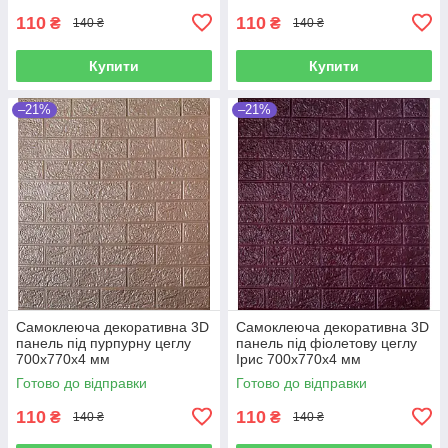
110
110
₴
₴
140 ₴
140 ₴
Купити
Купити
–21%
–21%
Самоклеюча декоративна 3D
Самоклеюча декоративна 3D
панель під пурпурну цеглу
панель під фіолетову цеглу
700x770x4 мм
Ірис 700x770x4 мм
Готово до відправки
Готово до відправки
110
110
₴
₴
140 ₴
140 ₴