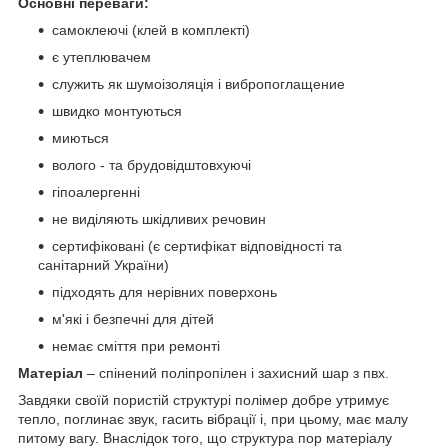
Основні переваги:
самоклеючі (клей в комплекті)
є утеплювачем
служить як шумоізоляція і вибропоглащение
швидко монтуються
миються
волого - та брудовідштовхуючі
гіпоалергенні
не виділяють шкідливих речовин
сертифіковані (є сертифікат відповідності та
санітарний України)
підходять для нерівних поверхонь
м'які і безпечні для дітей
немає сміття при ремонті
Матеріал
– спінений поліпропілен і захисний шар з пвх.
Завдяки своїй пористій структурі полімер добре утримує
тепло, поглинає звук, гасить вібрації і, при цьому, має малу
питому вагу. Внаслідок того, що структура пор матеріалу