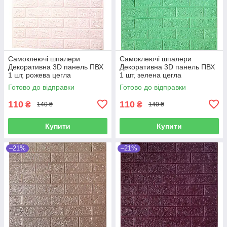
Самоклеючі шпалери
Самоклеючі шпалери
Декоративна 3D панель ПВХ
Декоративна 3D панель ПВХ
1 шт, рожева цегла
1 шт, зелена цегла
700х770х4мм
700х770х4мм
Готово до відправки
Готово до відправки
110
110
₴
₴
140 ₴
140 ₴
Купити
Купити
–21%
–21%