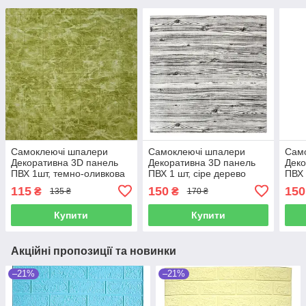
Самоклеючі шпалери
Самоклеючі шпалери
Сам
Декоративна 3D панель
Декоративна 3D панель
Деко
ПВХ 1шт, темно-оливкова
ПВХ 1 шт, сіре дерево
ПВХ 
мармурова цегла
(зебра)
дер
115
150
150
₴
₴
135 ₴
170 ₴
Купити
Купити
Акційні пропозиції та новинки
–21%
–21%