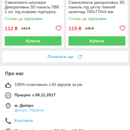
Самоклеючі шпалери
Самоклеюча декоративна 3D
Декоративна 3D панель ПВХ
панель під цеглу темний
1 шт, під яскраво-пурпурну
шоколад 700x770x4 мм
рівну цеглу 700x770x4 мм
Готово до відправки
Готово до відправки
112
115
₴
₴
142 ₴
145 ₴
Купити
Купити
Показати ще
Про нас
100% позитивних з 65 відгуків за рік
Працює з 08.11.2017
м. Дніпро
Дніпро, Україна
Контакти