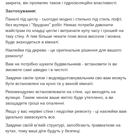
закрита, він проявляє також і гідроізоляційні властивості.
Застосування:
Панелі під цеглу - сьогодні модно і стильно під стиль лофт,
без муляра і "брудних" робіт. Немає потреби дзвонити
майстрам по кладці цегли і витрачати купу часу і грошей на
таку стіну. А тим більше чекати поки вона висохне і можна
буде знаходиться в кімнаті.
Наклейки під дерево - це оригінальне рішення для вашого
ремонту!
Вам не потрібно шукати будівельників - встановити їх ви
зможете самі швидко і в чистоті.
Завдяки своїм грязе і водовідштовхувальним сво-вам можуть
бути встановлені на кухні та у ванній кімнаті.
Рекомендуємо встановлювати на стіни, що виходять на
вулицю. Таким чином ваше житло буде утеплено, а ви
заощадите гроші на опаленні.
Якщо у вас нерівні стіни і недоліки ремонту - ці наклейки вам
ідеально замаскують все.
Завдяки своїй м'якій структурі, запобігають травматизм на
кутах, тому ваші діти будуть у безпеці.