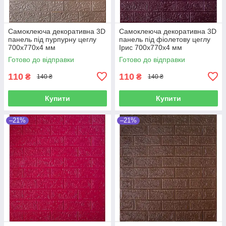
Самоклеюча декоративна 3D
Самоклеюча декоративна 3D
панель під пурпурну цеглу
панель під фіолетову цеглу
700x770x4 мм
Ірис 700x770x4 мм
Готово до відправки
Готово до відправки
110
110
₴
₴
140 ₴
140 ₴
Купити
Купити
–21%
–21%