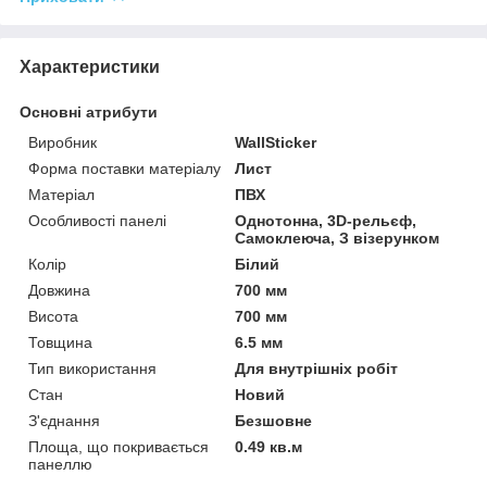
Характеристики
Основні атрибути
Виробник
WallSticker
Форма поставки матеріалу
Лист
Матеріал
ПВХ
Особливості панелі
Однотонна, 3D-рельєф,
Самоклеюча, З візерунком
Колір
Білий
Довжина
700 мм
Висота
700 мм
Товщина
6.5 мм
Тип використання
Для внутрішніх робіт
Стан
Новий
З'єднання
Безшовне
Площа, що покривається
0.49 кв.м
панеллю