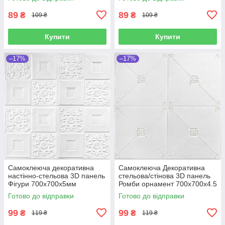
89
89
₴
₴
109 ₴
109 ₴
Купити
Купити
–17%
–17%
Самоклеюча декоративна
Самоклеюча Декоративна
настінно-стельова 3D панель
стельова/стінова 3D панель
Фігури 700х700х5мм
Ромби орнамент 700x700x4.5
мм
Готово до відправки
Готово до відправки
99
99
₴
₴
119 ₴
119 ₴