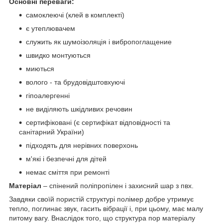
Основні переваги:
самоклеючі (клей в комплекті)
є утеплювачем
служить як шумоізоляція і вибропоглащение
швидко монтуються
миються
волого - та брудовідштовхуючі
гіпоалергенні
не виділяють шкідливих речовин
сертифіковані (є сертифікат відповідності та
санітарний України)
підходять для нерівних поверхонь
м'які і безпечні для дітей
немає сміття при ремонті
Матеріал
– спінений поліпропілен і захисний шар з пвх.
Завдяки своїй пористій структурі полімер добре утримує
тепло, поглинає звук, гасить вібрації і, при цьому, має малу
питому вагу. Внаслідок того, що структура пор матеріалу