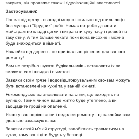
закрита, він проявляє також і гідроізоляційні властивості.
Застосування:
Панелі під цеглу - сьогодні модно і стильно під стиль лофт,
без муляра і "брудних" робіт. Немає потреби дзвонити
майстрам по кладці цегли і витрачати купу часу і грошей на
таку стіну. А тим більше чекати поки вона висохне і можна
буде знаходиться в кімнаті.
Наклейки під дерево - це оригінальне рішення для вашого
ремонту!
Вам не потрібно шукати будівельників - встановити їх ви
зможете самі швидко і в чистоті.
Завдяки своїм грязе і водовідштовхувальним сво-вам можуть
бути встановлені на кухні та у ванній кімнаті.
Рекомендуємо встановлювати на стіни, що виходять на
вулицю. Таким чином ваше житло буде утеплено, а ви
заощадите гроші на опаленні.
Якщо у вас нерівні стіни і недоліки ремонту - ці наклейки вам
ідеально замаскують все.
Завдяки своїй м'якій структурі, запобігають травматизм на
кутах, тому ваші діти будуть у безпеці.