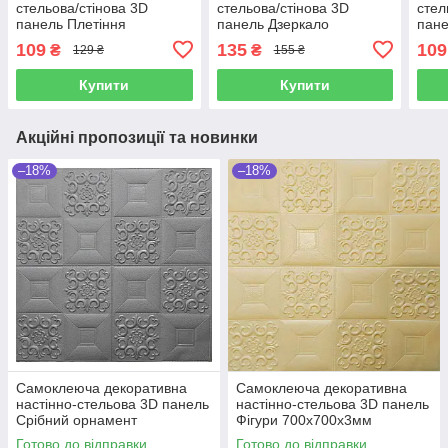
стельова/стінова 3D
стельова/стінова 3D
стел
панель Плетіння
панель Дзеркало
пане
700x700x5 мм
700*700*6.5 мм
700
109
135
109
₴
₴
129 ₴
155 ₴
Купити
Купити
Акційні пропозиції та новинки
–18%
–18%
Самоклеюча декоративна
Самоклеюча декоративна
настінно-стельова 3D панель
настінно-стельова 3D панель
Срібний орнамент
Фігури 700х700х3мм
700x700x3мм
Готово до відправки
Готово до відправки