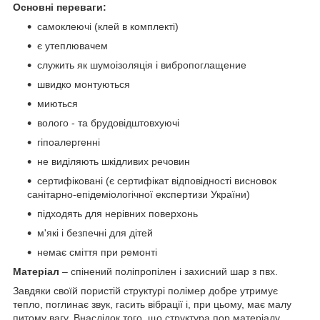
Основні переваги:
самоклеючі (клей в комплекті)
є утеплювачем
служить як шумоізоляція і вибропоглащение
швидко монтуються
миються
волого - та брудовідштовхуючі
гіпоалергенні
не виділяють шкідливих речовин
сертифіковані (є сертифікат відповідності висновок
санітарно-епідеміологічної експертизи України)
підходять для нерівних поверхонь
м'які і безпечні для дітей
немає сміття при ремонті
Матеріал
– спінений поліпропілен і захисний шар з пвх.
Завдяки своїй пористій структурі полімер добре утримує
тепло, поглинає звук, гасить вібрації і, при цьому, має малу
питому вагу. Внаслідок того, що структура пор матеріалу