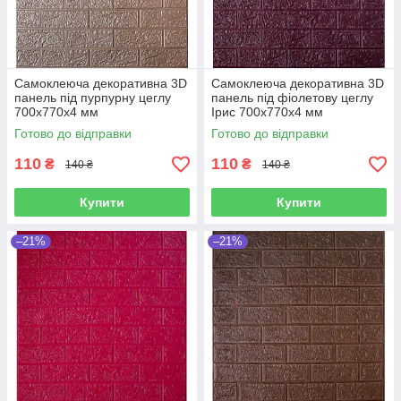
Самоклеюча декоративна 3D
Самоклеюча декоративна 3D
панель під пурпурну цеглу
панель під фіолетову цеглу
700x770x4 мм
Ірис 700x770x4 мм
Готово до відправки
Готово до відправки
110
110
₴
₴
140 ₴
140 ₴
Купити
Купити
–21%
–21%