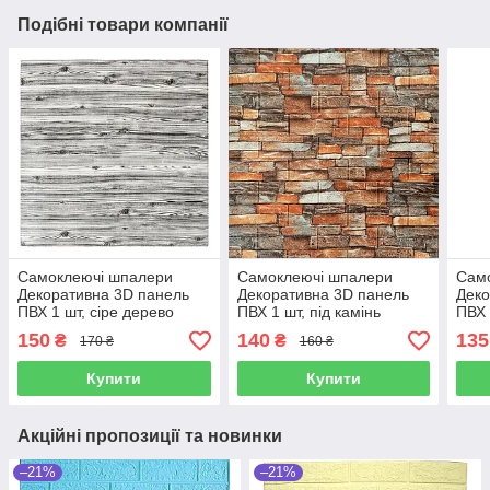
Подібні товари компанії
Самоклеючі шпалери
Самоклеючі шпалери
Сам
Декоративна 3D панель
Декоративна 3D панель
Деко
ПВХ 1 шт, сіре дерево
ПВХ 1 шт, під камінь
ПВХ 
(зебра)
Червоний піщаник
куль
150
140
135
₴
₴
170 ₴
160 ₴
Купити
Купити
Акційні пропозиції та новинки
–21%
–21%