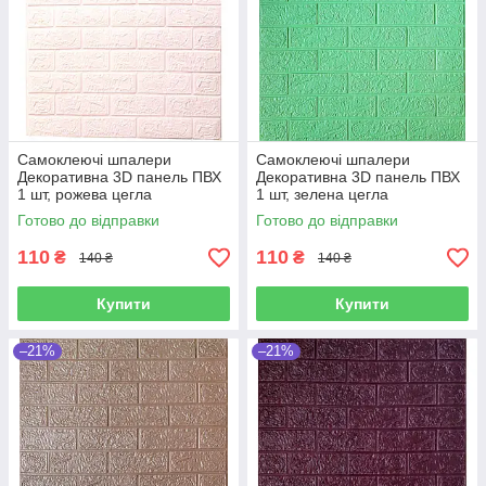
Самоклеючі шпалери
Самоклеючі шпалери
Декоративна 3D панель ПВХ
Декоративна 3D панель ПВХ
1 шт, рожева цегла
1 шт, зелена цегла
700х770х4мм
700х770х4мм
Готово до відправки
Готово до відправки
110
110
₴
₴
140 ₴
140 ₴
Купити
Купити
–21%
–21%