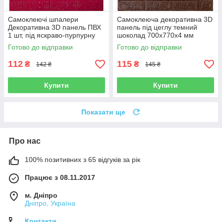
Самоклеючі шпалери
Самоклеюча декоративна 3D
Декоративна 3D панель ПВХ
панель під цеглу темний
1 шт, під яскраво-пурпурну
шоколад 700x770x4 мм
рівну цеглу 700x770x4 мм
Готово до відправки
Готово до відправки
112
115
₴
₴
142 ₴
145 ₴
Купити
Купити
Показати ще
Про нас
100% позитивних з 65 відгуків за рік
Працює з 08.11.2017
м. Дніпро
Дніпро, Україна
Контакти