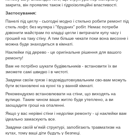
закрита, він проявляє також і гідроізоляційні властивості.
Застосування:
Панелі під цеглу - сьогодні модно і стильно робити ремонт під
стиль лофт, без муляра і "брудних" робіт. Немає потреби
дзвонити майстрам по кладці цегли і витрачати купу часу і
грошей на таку стіну. А тим більше чекати поки вона висохне і
можна буде знаходиться в кімнаті.
Наклейки під дерево - це оригінальне рішення для вашого
ремонту!
Вам не потрібно шукати будівельників - встановити їх ви
зможете самі швидко і в чистоті.
Завдяки своїм грязе і водовідштовхувальним сво-вам можуть
бути встановлені на кухні та у ванній кімнаті.
Рекомендуємо встановлювати на стіни, що виходять на
вулицю. Таким чином ваше житло буде утеплено, а ви
заощадите гроші на опаленні.
Якщо у вас нерівні стіни і недоліки ремонту - ці наклейки вам
ідеально замаскують все.
Завдяки своїй м'якій структурі, запобігають травматизм на
кутах, тому ваші діти будуть у безпеці.