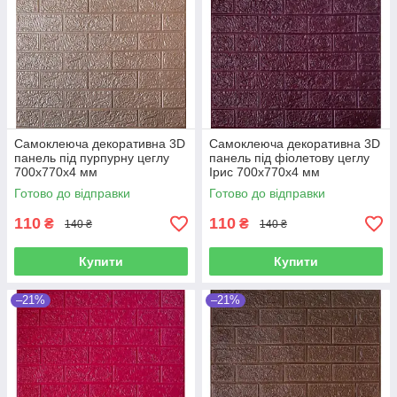
Самоклеюча декоративна 3D
Самоклеюча декоративна 3D
панель під пурпурну цеглу
панель під фіолетову цеглу
700x770x4 мм
Ірис 700x770x4 мм
Готово до відправки
Готово до відправки
110
110
₴
₴
140 ₴
140 ₴
Купити
Купити
–21%
–21%