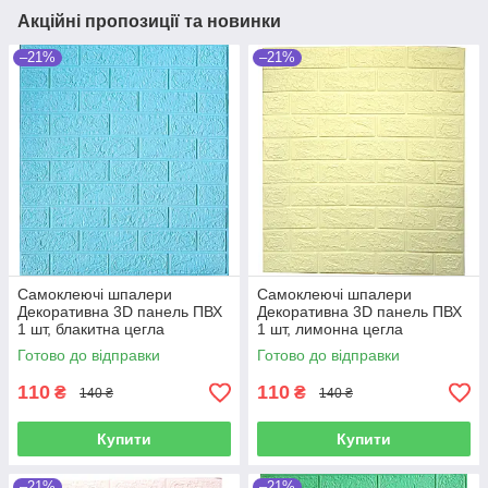
Акційні пропозиції та новинки
–21%
–21%
Самоклеючі шпалери
Самоклеючі шпалери
Декоративна 3D панель ПВХ
Декоративна 3D панель ПВХ
1 шт, блакитна цегла
1 шт, лимонна цегла
700х770х4мм
700х770х4мм
Готово до відправки
Готово до відправки
110
110
₴
₴
140 ₴
140 ₴
Купити
Купити
–21%
–21%