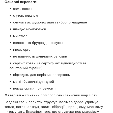
Основні переваги:
самоклеючі
є утеплювачем
служить як шумоізоляція і вибропоглащение
швидко монтуються
миються
волого - та брудовідштовхуючі
гіпоалергенні
не виділяють шкідливих речовин
сертифіковані (є сертифікат відповідності та
санітарний України)
підходять для нерівних поверхонь
м'які і безпечні для дітей
немає сміття при ремонті
Матеріал
– спінений поліпропілен і захисний шар з пвх.
Завдяки своїй пористій структурі полімер добре утримує
тепло, поглинає звук, гасить вібрації і, при цьому, має малу
питому вагу. Внаслідок того, що структура пор матеріалу