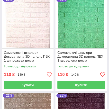
Самоклеючі шпалери
Самоклеючі шпалери
Декоративна 3D панель ПВХ
Декоративна 3D панель ПВХ
1 шт, рожева цегла
1 шт, зелена цегла
700х770х4мм
700х770х4мм
Готово до відправки
Готово до відправки
110
110
₴
₴
140 ₴
140 ₴
Купити
Купити
–21%
–21%