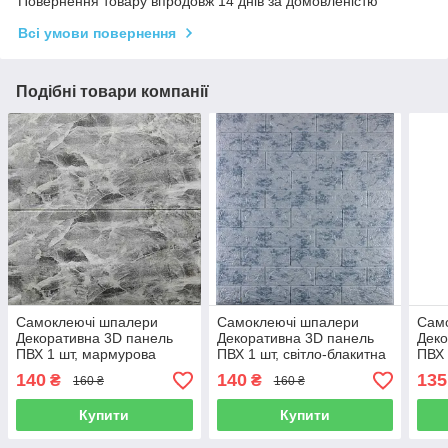
Повернення товару впродовж 14 днів за домовленістю
Всі умови повернення
Подібні товари компанії
Самоклеючі шпалери
Самоклеючі шпалери
Сам
Декоративна 3D панель
Декоративна 3D панель
Деко
ПВХ 1 шт, мармурова
ПВХ 1 шт, світло-блакитна
ПВХ 
плитка
мармурова цегла
куль
140
140
135
₴
₴
160 ₴
160 ₴
Купити
Купити