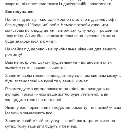
закрита, він проявляє також і гідроізоляційні властивості.
Застосування:
Панелі під цеглу - сьогодні модно і стильно під стиль лофт,
без муляра і "брудних" робіт. Немає потреби дзвонити
майстрам по кладці цегли і витрачати купу часу і грошей на
таку стіну. А тим більше чекати поки вона висохне і можна
буде знаходиться в кімнаті.
Наклейки під дерево - це оригінальне рішення для вашого
ремонту!
Вам не потрібно шукати будівельників - встановити їх ви
зможете самі швидко і в чистоті.
Завдяки своїм грязе і водовідштовхувальним сво-вам можуть
бути встановлені на кухні та у ванній кімнаті.
Рекомендуємо встановлювати на стіни, що виходять на
вулицю. Таким чином ваше житло буде утеплено, а ви
заощадите гроші на опаленні.
Якщо у вас нерівні стіни і недоліки ремонту - ці наклейки вам
ідеально замаскують все.
Завдяки своїй м'якій структурі, запобігають травматизм на
кутах, тому ваші діти будуть у безпеці.