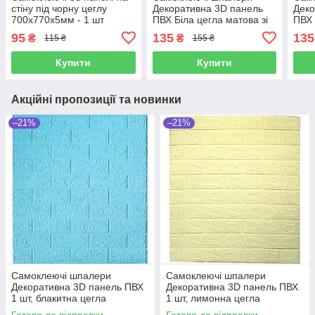
стіну під чорну цеглу
Декоративна 3D панель
Деко
700х770х5мм - 1 шт
ПВХ Біла цегла матова зі
ПВХ 
сріблом 70*77*0,5 см
сріб
95
135
135
₴
₴
115 ₴
155 ₴
Купити
Купити
Акційні пропозиції та новинки
–21%
–21%
Самоклеючі шпалери
Самоклеючі шпалери
Декоративна 3D панель ПВХ
Декоративна 3D панель ПВХ
1 шт, блакитна цегла
1 шт, лимонна цегла
700х770х4мм
700х770х4мм
Готово до відправки
Готово до відправки