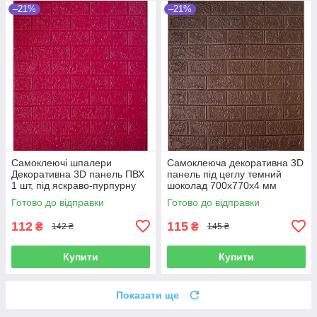
–21%
–21%
Самоклеючі шпалери
Самоклеюча декоративна 3D
Декоративна 3D панель ПВХ
панель під цеглу темний
1 шт, під яскраво-пурпурну
шоколад 700x770x4 мм
рівну цеглу 700x770x4 мм
Готово до відправки
Готово до відправки
112
115
₴
₴
142 ₴
145 ₴
Купити
Купити
Показати ще