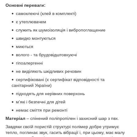
Основні переваги:
самоклеючі (клей в комплекті)
є утеплювачем
служить як шумоізоляція і вибропоглащение
швидко монтуються
миються
волого - та брудовідштовхуючі
гіпоалергенні
не виділяють шкідливих речовин
сертифіковані (є сертифікат відповідності та
санітарний України)
підходять для нерівних поверхонь
м'які і безпечні для дітей
немає сміття при ремонті
Матеріал
– спінений поліпропілен і захисний шар з пвх.
Завдяки своїй пористій структурі полімер добре утримує
тепло, поглинає звук, гасить вібрації і, при цьому, має малу