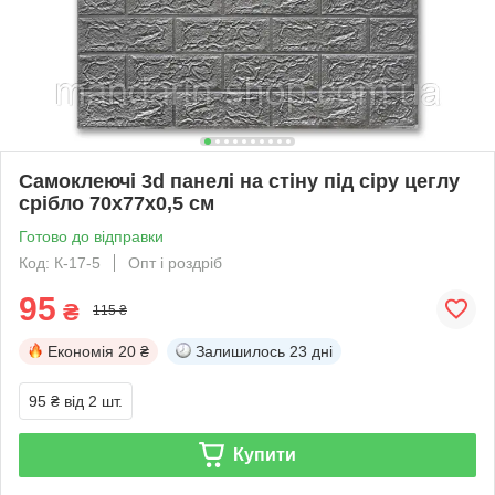
Самоклеючі 3d панелі на стіну під сіру цеглу
срібло 70х77х0,5 см
Готово до відправки
Код: К-17-5
Опт і роздріб
95
₴
115 ₴
Економія
20 ₴
Залишилось
23 дні
95 ₴
від 2 шт.
Купити