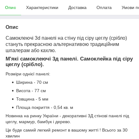
Опис
Характеристики
Доставка
Оплата
Умови п
Опис
Самоклеючі 3d панелі на стіну під сіру цеглу (срібло)
стануть прекрасною альтернативою традиційним
шпалерам або кахлю.
М'які самоклеючі 3д панелі. Самоклейка під сіру
цеглу (срібло).
Розміри однієї панелі:
Ширина - 70 см
Висота - 77 см
Товщина - 5 мм
Площа покриття - 0,54 кв. м
Новинка на ринку України - декоративні 3Д стінові панелі під
цеглу, мармур, бамбук і дерево.
Це буде самий легкий ремонт в вашому житті ! Всього за 30
хвилин