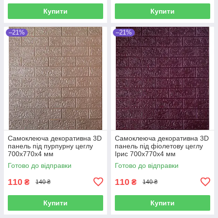
Купити
Купити
–21%
–21%
Самоклеюча декоративна 3D
Самоклеюча декоративна 3D
панель під пурпурну цеглу
панель під фіолетову цеглу
700x770x4 мм
Ірис 700x770x4 мм
Готово до відправки
Готово до відправки
110
110
₴
₴
140 ₴
140 ₴
Купити
Купити