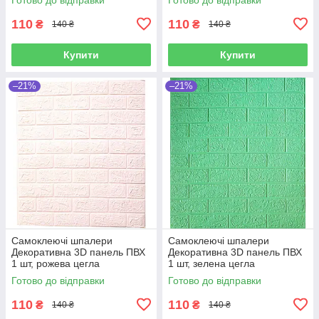
110
110
₴
₴
140 ₴
140 ₴
Купити
Купити
–21%
–21%
Самоклеючі шпалери
Самоклеючі шпалери
Декоративна 3D панель ПВХ
Декоративна 3D панель ПВХ
1 шт, рожева цегла
1 шт, зелена цегла
700х770х4мм
700х770х4мм
Готово до відправки
Готово до відправки
110
110
₴
₴
140 ₴
140 ₴