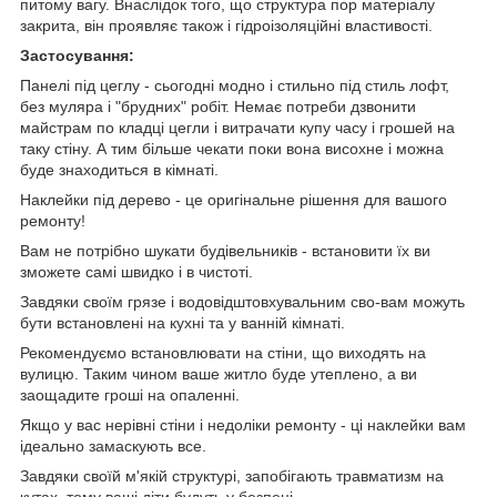
питому вагу. Внаслідок того, що структура пор матеріалу
закрита, він проявляє також і гідроізоляційні властивості.
Застосування:
Панелі під цеглу - сьогодні модно і стильно під стиль лофт,
без муляра і "брудних" робіт. Немає потреби дзвонити
майстрам по кладці цегли і витрачати купу часу і грошей на
таку стіну. А тим більше чекати поки вона висохне і можна
буде знаходиться в кімнаті.
Наклейки під дерево - це оригінальне рішення для вашого
ремонту!
Вам не потрібно шукати будівельників - встановити їх ви
зможете самі швидко і в чистоті.
Завдяки своїм грязе і водовідштовхувальним сво-вам можуть
бути встановлені на кухні та у ванній кімнаті.
Рекомендуємо встановлювати на стіни, що виходять на
вулицю. Таким чином ваше житло буде утеплено, а ви
заощадите гроші на опаленні.
Якщо у вас нерівні стіни і недоліки ремонту - ці наклейки вам
ідеально замаскують все.
Завдяки своїй м'якій структурі, запобігають травматизм на
кутах, тому ваші діти будуть у безпеці.