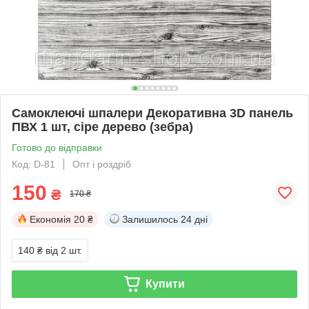
Самоклеючі шпалери Декоративна 3D панель
ПВХ 1 шт, сіре дерево (зебра)
Готово до відправки
Код: D-81
Опт і роздріб
150
₴
170 ₴
Економія
20 ₴
Залишилось
24 дні
140 ₴
від 2 шт.
Купити