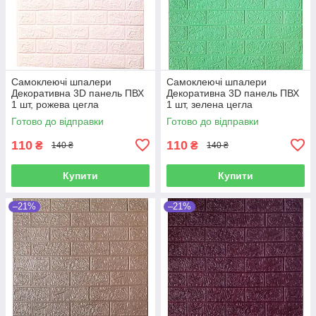
Самоклеючі шпалери
Самоклеючі шпалери
Декоративна 3D панель ПВХ
Декоративна 3D панель ПВХ
1 шт, рожева цегла
1 шт, зелена цегла
700х770х4мм
700х770х4мм
Готово до відправки
Готово до відправки
110
110
₴
₴
140 ₴
140 ₴
Купити
Купити
–21%
–21%