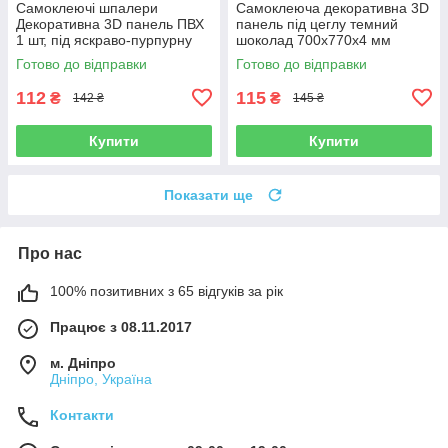
Самоклеючі шпалери
Самоклеюча декоративна 3D
Декоративна 3D панель ПВХ
панель під цеглу темний
1 шт, під яскраво-пурпурну
шоколад 700x770x4 мм
рівну цеглу 700x770x4 мм
Готово до відправки
Готово до відправки
112
115
₴
₴
142 ₴
145 ₴
Купити
Купити
Показати ще
Про нас
100% позитивних з 65 відгуків за рік
Працює з 08.11.2017
м. Дніпро
Дніпро, Україна
Контакти