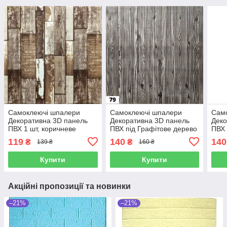
Самоклеючі шпалери
Самоклеючі шпалери
Сам
Декоративна 3D панель
Декоративна 3D панель
Деко
ПВХ 1 шт, коричневе
ПВХ під Графітове дерево
ПВХ 
дерево
1 шт
119
140
140
₴
₴
139 ₴
160 ₴
Купити
Купити
Акційні пропозиції та новинки
–21%
–21%