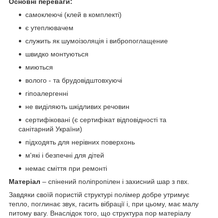
Основні переваги:
самоклеючі (клей в комплекті)
є утеплювачем
служить як шумоізоляція і вибропоглащение
швидко монтуються
миються
волого - та брудовідштовхуючі
гіпоалергенні
не виділяють шкідливих речовин
сертифіковані (є сертифікат відповідності та
санітарний України)
підходять для нерівних поверхонь
м'які і безпечні для дітей
немає сміття при ремонті
Матеріал
– спінений поліпропілен і захисний шар з пвх.
Завдяки своїй пористій структурі полімер добре утримує
тепло, поглинає звук, гасить вібрації і, при цьому, має малу
питому вагу. Внаслідок того, що структура пор матеріалу