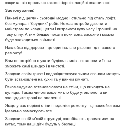
закрита, він проявляє також і гідроізоляційні властивості.
Застосування:
Панелі під цеглу - сьогодні модно і стильно під стиль лофт,
без муляра і "брудних" робіт. Немає потреби дзвонити
майстрам по кладці цегли і витрачати купу часу і грошей на
таку стіну. А тим більше чекати поки вона висохне і можна
буде знаходиться в кімнаті.
Наклейки під дерево - це оригінальне рішення для вашого
ремонту!
Вам не потрібно шукати будівельників - встановити їх ви
зможете самі швидко і в чистоті.
Завдяки своїм грязе і водовідштовхувальним сво-вам можуть
бути встановлені на кухні та у ванній кімнаті.
Рекомендуємо встановлювати на стіни, що виходять на
вулицю. Таким чином ваше житло буде утеплено, а ви
заощадите гроші на опаленні.
Якщо у вас нерівні стіни і недоліки ремонту - ці наклейки вам
ідеально замаскують все.
Завдяки своїй м'якій структурі, запобігають травматизм на
кутах, тому ваші діти будуть у безпеці.