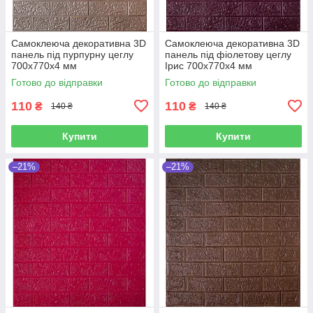
Самоклеюча декоративна 3D
Самоклеюча декоративна 3D
панель під пурпурну цеглу
панель під фіолетову цеглу
700x770x4 мм
Ірис 700x770x4 мм
Готово до відправки
Готово до відправки
110
110
₴
₴
140 ₴
140 ₴
Купити
Купити
–21%
–21%